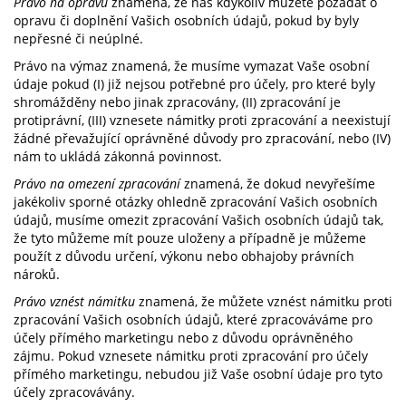
Právo na opravu
znamená, že nás kdykoliv můžete požádat o
opravu či doplnění Vašich osobních údajů, pokud by byly
nepřesné či neúplné.
Právo na výmaz znamená, že musíme vymazat Vaše osobní
údaje pokud (I) již nejsou potřebné pro účely, pro které byly
shromážděny nebo jinak zpracovány, (II) zpracování je
protiprávní, (III) vznesete námitky proti zpracování a neexistují
žádné převažující oprávněné důvody pro zpracování, nebo (IV)
nám to ukládá zákonná povinnost.
Právo na omezení zpracování
znamená, že dokud nevyřešíme
jakékoliv sporné otázky ohledně zpracování Vašich osobních
údajů, musíme omezit zpracování Vašich osobních údajů tak,
že tyto můžeme mít pouze uloženy a případně je můžeme
použít z důvodu určení, výkonu nebo obhajoby právních
nároků.
Právo vznést námitku
znamená, že můžete vznést námitku proti
zpracování Vašich osobních údajů, které zpracováváme pro
účely přímého marketingu nebo z důvodu oprávněného
zájmu. Pokud vznesete námitku proti zpracování pro účely
přímého marketingu, nebudou již Vaše osobní údaje pro tyto
účely zpracovávány.