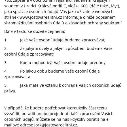
780, zapsaná v obchodním rejstříku, vedeném Krajským
soudem v Hradci Králové oddíl C, vložka 600, (dále také „My“),
jako správce osobních údajů, Vás jako uživatele webových
stránek www.jostovarealitni.cz informuje o níže popsaném
shromažďování osobních údajů a zásadách ochrany soukromí.
Dále v textu se dozvíte zejména:
1. Jaké Vaše osobní údaje budeme zpracovávat;
2. Za jakými účely a jakým způsobem budeme Vaše
osobní údaje zpracovávat;
3. Komu mohou být Vaše osobní údaje předány;
4. Po jakou dobu budeme Vaše osobní údaje
zpracovávat a
5. Jaká máte ve vztahu k ochraně Vašich osobních údajů
práva.
V případě, že budete potřebovat kteroukoliv část textu
vysvětlit, poradit anebo projednat další zpracování Vašich
osobních údajů, můžete se na nás kdykoliv obrátit na e-
mailové adrese
jork@jostovarealitni.cz
.