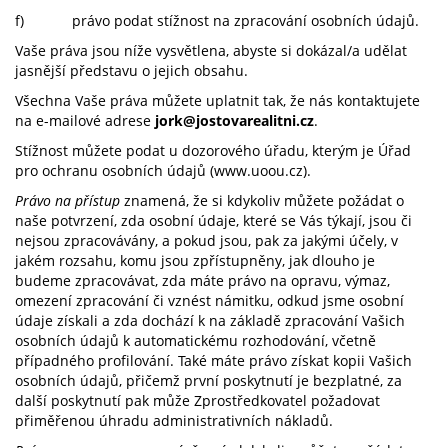
f) právo podat stížnost na zpracování osobních údajů.
Vaše práva jsou níže vysvětlena, abyste si dokázal/a udělat
jasnější představu o jejich obsahu.
Všechna Vaše práva můžete uplatnit tak, že nás kontaktujete
na e-mailové adrese
jork@jostovarealitni.cz
.
Stížnost můžete podat u dozorového úřadu, kterým je Úřad
pro ochranu osobních údajů (www.uoou.cz).
Právo na přístup
znamená, že si kdykoliv můžete požádat o
naše potvrzení, zda osobní údaje, které se Vás týkají, jsou či
nejsou zpracovávány, a pokud jsou, pak za jakými účely, v
jakém rozsahu, komu jsou zpřístupněny, jak dlouho je
budeme zpracovávat, zda máte právo na opravu, výmaz,
omezení zpracování či vznést námitku, odkud jsme osobní
údaje získali a zda dochází k na základě zpracování Vašich
osobních údajů k automatickému rozhodování, včetně
případného profilování. Také máte právo získat kopii Vašich
osobních údajů, přičemž první poskytnutí je bezplatné, za
další poskytnutí pak může Zprostředkovatel požadovat
přiměřenou úhradu administrativních nákladů.