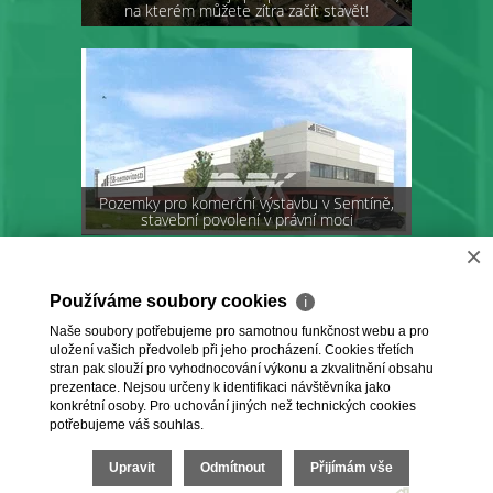
na kterém můžete zítra začít stavět!
Pozemky pro komerční výstavbu v Semtíně,
stavební povolení v právní moci
×
Používáme soubory cookies
ℹ
Naše soubory potřebujeme pro samotnou funkčnost webu a pro
uložení vašich předvoleb při jeho procházení. Cookies třetích
stran pak slouží pro vyhodnocování výkonu a zkvalitnění obsahu
prezentace. Nejsou určeny k identifikaci návštěvníka jako
konkrétní osoby. Pro uchování jiných než technických cookies
potřebujeme váš souhlas.
2026 © Joštova realitní kancelář - JORK, spol. s r.o.,
všechna práva vyhrazena |
Ochrana osobních údajů
|
Upravit
Odmítnout
Přijímám vše
Cookies