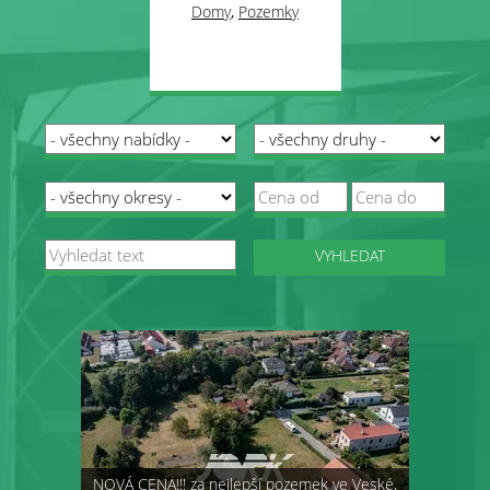
Domy
,
Pozemky
VYHLEDAT
NOVÁ CENA!!! za nejlepší pozemek ve Veské,