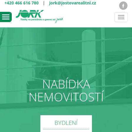
+420 466 616 780
|
jork@jostovarealitni.cz
Toggl
navig
NABÍDKA
NEMOVITOSTÍ
BYDLENÍ