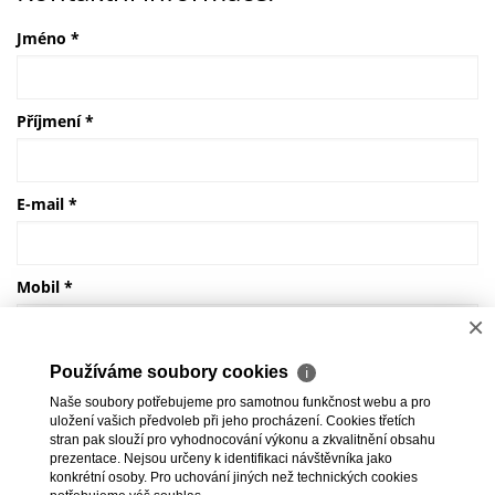
Jméno
*
Příjmení
*
E-mail
*
Mobil
*
×
Používáme soubory cookies
ℹ
ODESLAT NABÍDKU
Naše soubory potřebujeme pro samotnou funkčnost webu a pro
uložení vašich předvoleb při jeho procházení. Cookies třetích
stran pak slouží pro vyhodnocování výkonu a zkvalitnění obsahu
Všechny údaje jsou povinné, děkujeme za jejich vyplnění
prezentace. Nejsou určeny k identifikaci návštěvníka jako
konkrétní osoby. Pro uchování jiných než technických cookies