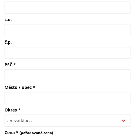
č.o.
č.p.
PSČ
*
Město / obec
*
Okres
*
Cena
*
(požadovaná cena)