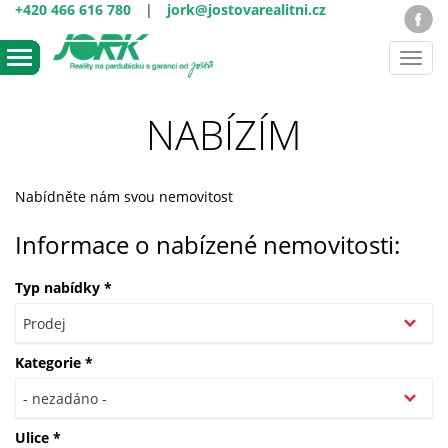
+420 466 616 780
|
jork@jostovarealitni.cz
Toggl
navig
NABÍZÍM
Nabídněte nám svou nemovitost
Informace o nabízené nemovitosti:
Typ nabídky
*
Kategorie
*
Ulice
*